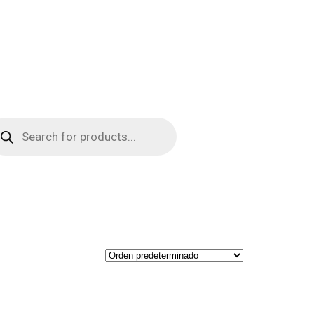
squeda
oductos