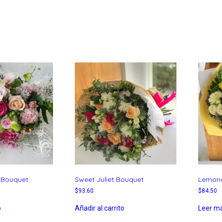
 Bouquet
Sweet Juliet Bouquet
Lemon
$
93.60
$
84.50
o
Añadir al carrito
Leer m