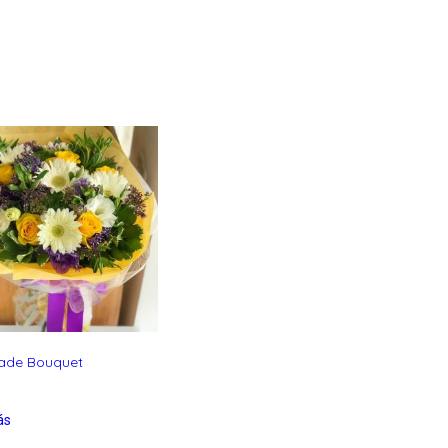
ade Bouquet
ás