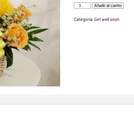
Canasta
Añadir al carrito
de
12
Rosas
Categoría:
Get well soon
cantidad