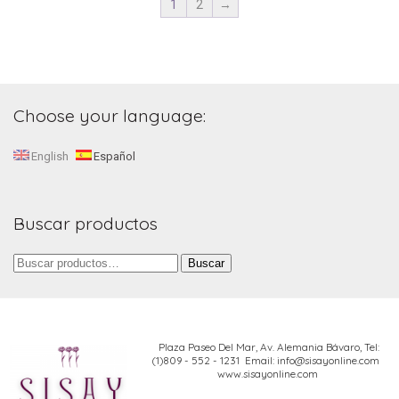
1
2
→
Choose your language:
English
Español
Buscar productos
Buscar
Buscar
por:
Plaza Paseo Del Mar, Av. Alemania Bávaro,
Tel:
(1)809 - 552 - 1231 Email: info@sisayonline.com
www.sisayonline.com