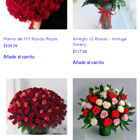
Ramo de 101 Rosas Rojas
Arreglo 12 Rosas – Incluye
florero
$
539.50
$
117.00
Añadir al carrito
Añadir al carrito