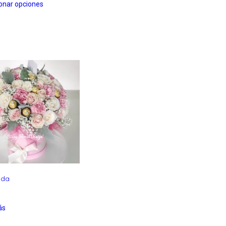
onar opciones
ada
ás