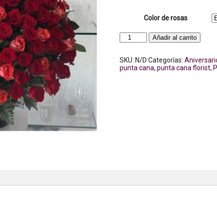
Color de rosas
Canasta
Añadir al carrito
de
101
Rosas
SKU:
N/D
Categorías:
Aniversari
cantidad
punta cana
,
punta cana florist
,
P