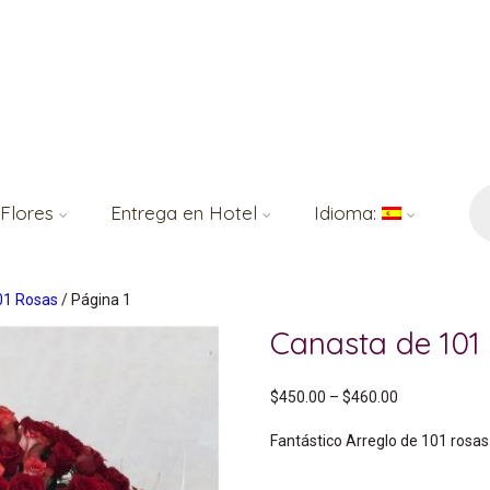
Bú
de
 Flores
Entrega en Hotel
Idioma:
pr
01 Rosas
/ Página 1
Canasta de 101
$
450.00
–
$
460.00
Fantástico Arreglo de 101 rosa