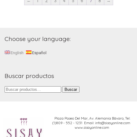
←
1
2
3
4
5
6
7
8
→
Choose your language:
English
Español
Buscar productos
Buscar
Buscar
por:
Plaza Paseo Del Mar, Av. Alemania Bávaro,
Tel:
(1)809 - 552 - 1231 Email: info@sisayonline.com
www.sisayonline.com