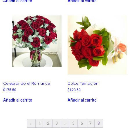
Añadir al carrito
Añadir al carrito
Celebrando el Romance
Dulce Tentación
$
175.50
$
123.50
Añadir al carrito
Añadir al carrito
←
1
2
3
…
5
6
7
8