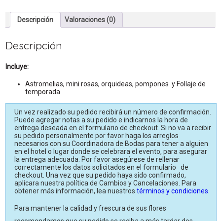
cantidad
Descripción
Valoraciones (0)
Descripción
Incluye:
Astromelias, mini rosas, orquideas, pompones y Follaje de
temporada
Un vez realizado su pedido recibirá un número de confirmación.
Puede agregar notas a su pedido e indicarnos la hora de
entrega deseada en el formulario de checkout. Si no va a recibir
su pedido personalmente por favor haga los arreglos
necesarios con su Coordinadora de Bodas para tener a alguien
en el hotel o lugar donde se celebrara el evento, para asegurar
la entrega adecuada. Por favor asegúrese de rellenar
correctamente los datos solicitados en el formulario de
checkout. Una vez que su pedido haya sido confirmado,
aplicara nuestra política de Cambios y Cancelaciones. Para
obtener más información, lea nuestros
términos y condiciones.
Para mantener la calidad y frescura de sus flores
recomendamos que su pedido se reciba a más tardar dos