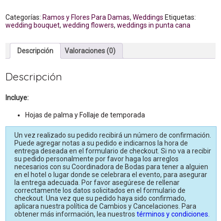
Ramo
para
Dama
Categorías:
Ramos y Flores Para Damas
,
Weddings
Etiquetas:
cantidad
wedding bouquet
,
wedding flowers
,
weddings in punta cana
Descripción
Valoraciones (0)
Descripción
Incluye:
Hojas de palma y Follaje de temporada
Un vez realizado su pedido recibirá un número de confirmación.
Puede agregar notas a su pedido e indicarnos la hora de
entrega deseada en el formulario de checkout. Si no va a recibir
su pedido personalmente por favor haga los arreglos
necesarios con su Coordinadora de Bodas para tener a alguien
en el hotel o lugar donde se celebrara el evento, para asegurar
la entrega adecuada. Por favor asegúrese de rellenar
correctamente los datos solicitados en el formulario de
checkout. Una vez que su pedido haya sido confirmado,
aplicara nuestra política de Cambios y Cancelaciones. Para
obtener más información, lea nuestros
términos y condiciones.