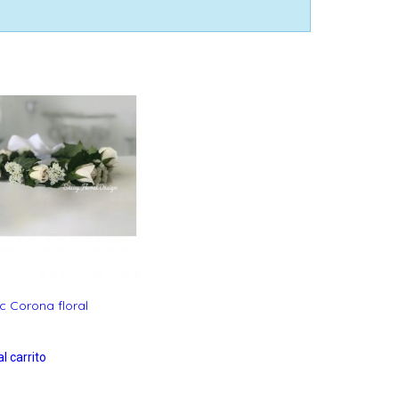
c Corona floral
l carrito