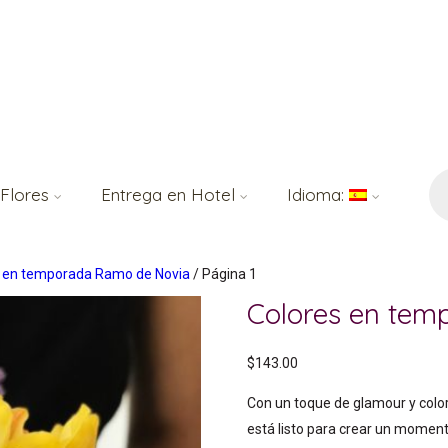
Bú
de
 Flores
Entrega en Hotel
Idioma:
pr
s en temporada Ramo de Novia
/ Página 1
Colores en te
$
143.00
Con un toque de glamour y color
está listo para crear un moment