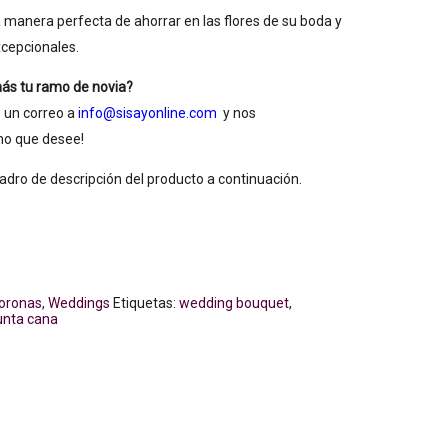
a manera perfecta de ahorrar en las flores de su boda y
xcepcionales.
más tu ramo de novia?
 un correo a
info@sisayonline.com
y nos
mo que desee!
adro de descripción del producto a continuación.
oronas
,
Weddings
Etiquetas:
wedding bouquet
,
unta cana