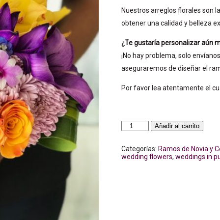
Nuestros arreglos florales son l
obtener una calidad y belleza e
¿Te gustaría personalizar aún 
¡No hay problema, solo envíanos
aseguraremos de diseñar el ra
Por favor lea atentamente el cu
Colores
Añadir al carrito
en
temporada
Ramo
Categorías:
Ramos de Novia y C
de
wedding flowers
,
weddings in p
Novia
cantidad