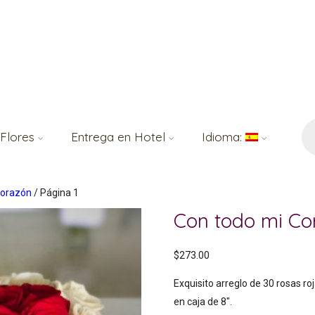
Bú
de
 Flores
Entrega en Hotel
Idioma:
pr
Corazón
/ Página 1
Con todo mi Co
$
273.00
Exquisito arreglo de 30 rosas ro
en caja de 8″.