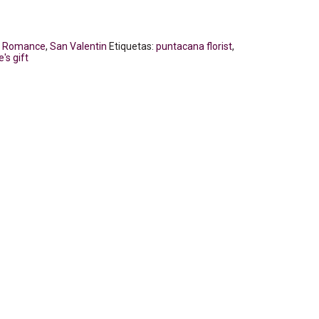
& Romance
,
San Valentin
Etiquetas:
puntacana florist
,
's gift