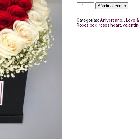
Con
Añadir al carrito
todo
mi
Corazón
Categorías:
Aniversario
,
,
Love 
cantidad
Roses box
,
roses heart
,
valentine