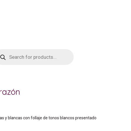
squeda
oductos
razón
jas y blancas con follaje de tonos blancos presentado